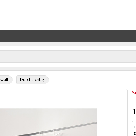
twall
Durchsichtig
S
1
i
z