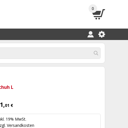
0
chuh L
1,
01 €
nkl. 19% MwSt.
zgl.
Versandkosten