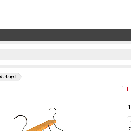
iderbügel
H
1
i
z